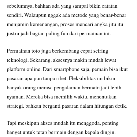
sebelumnya, bahkan ada yang sampai bikin catatan
sendiri. Walaupun nggak ada metode yang benar-benar
menjamin kemenangan, proses mencari angka jitu itu
justru jadi bagian paling fun dari permainan ini.
Permainan toto juga berkembang cepat seiring
teknologi. Sekarang, aksesnya makin mudah lewat
platform online. Dari smartphone saja, pemain bisa ikut
pasaran apa pun tanpa ribet. Fleksibilitas ini bikin
banyak orang merasa pengalaman bermain jadi lebih
nyaman. Mereka bisa memilih waktu, menentukan
strategi, bahkan berganti pasaran dalam hitungan detik.
Tapi meskipun akses mudah itu menggoda, penting
banget untuk tetap bermain dengan kepala dingin.