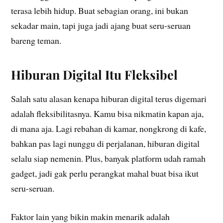
terasa lebih hidup. Buat sebagian orang, ini bukan
sekadar main, tapi juga jadi ajang buat seru-seruan
bareng teman.
Hiburan Digital Itu Fleksibel
Salah satu alasan kenapa hiburan digital terus digemari
adalah fleksibilitasnya. Kamu bisa nikmatin kapan aja,
di mana aja. Lagi rebahan di kamar, nongkrong di kafe,
bahkan pas lagi nunggu di perjalanan, hiburan digital
selalu siap nemenin. Plus, banyak platform udah ramah
gadget, jadi gak perlu perangkat mahal buat bisa ikut
seru-seruan.
Faktor lain yang bikin makin menarik adalah