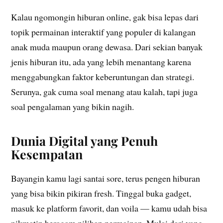
Kalau ngomongin hiburan online, gak bisa lepas dari
topik permainan interaktif yang populer di kalangan
anak muda maupun orang dewasa. Dari sekian banyak
jenis hiburan itu, ada yang lebih menantang karena
menggabungkan faktor keberuntungan dan strategi.
Serunya, gak cuma soal menang atau kalah, tapi juga
soal pengalaman yang bikin nagih.
Dunia Digital yang Penuh
Kesempatan
Bayangin kamu lagi santai sore, terus pengen hiburan
yang bisa bikin pikiran fresh. Tinggal buka gadget,
masuk ke platform favorit, dan voila — kamu udah bisa
nikmatin beragam pilihan permainan. Mulai dari yang