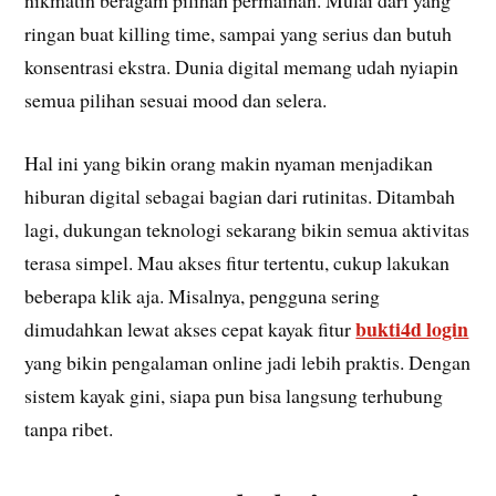
ringan buat killing time, sampai yang serius dan butuh
konsentrasi ekstra. Dunia digital memang udah nyiapin
semua pilihan sesuai mood dan selera.
Hal ini yang bikin orang makin nyaman menjadikan
hiburan digital sebagai bagian dari rutinitas. Ditambah
lagi, dukungan teknologi sekarang bikin semua aktivitas
terasa simpel. Mau akses fitur tertentu, cukup lakukan
beberapa klik aja. Misalnya, pengguna sering
bukti4d login
dimudahkan lewat akses cepat kayak fitur
yang bikin pengalaman online jadi lebih praktis. Dengan
sistem kayak gini, siapa pun bisa langsung terhubung
tanpa ribet.