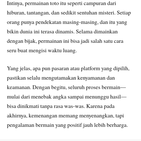
Intinya, permainan toto itu seperti campuran dari
hiburan, tantangan, dan sedikit sentuhan misteri. Setiap
orang punya pendekatan masing-masing, dan itu yang
bikin dunia ini terasa dinamis. Selama dimainkan
dengan bijak, permainan ini bisa jadi salah satu cara
seru buat mengisi waktu luang.
Yang jelas, apa pun pasaran atau platform yang dipilih,
pastikan selalu mengutamakan kenyamanan dan
keamanan. Dengan begitu, seluruh proses bermain—
mulai dari menebak angka sampai menunggu hasil—
bisa dinikmati tanpa rasa was-was. Karena pada
akhirnya, kemenangan memang menyenangkan, tapi
pengalaman bermain yang positif jauh lebih berharga.