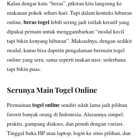
Kalau dengar kata “beras”, pikiran kita langsung ke
makanan pokok sehari-hari. Tapi dalam konteks hiburan
beras togel
online,
lebih sering jadi istilah kreatif yang
dipakai pemain untuk menggambarkan “modal kecil
tapi bikin kenyang hiburan”. Maksudnya, dengan sedikit
modal, kamu bisa dapetin pengalaman bermain togel
online yang seru, sama seperti makan nasi: sederhana
tapi bikin puas.
Serunya Main Togel Online
togel online
Permainan
sendiri udah lama jadi pilihan
favorit banyak orang di Indonesia. Alasannya simpel:
praktis, gampang diakses, dan penuh dengan variasi.
Tinggal buka HP atau laptop, login ke situs pilihan, dan