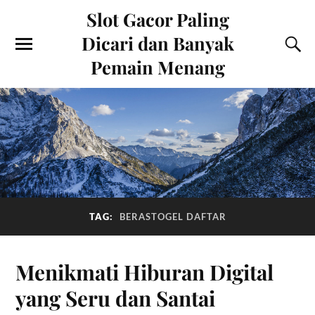
Slot Gacor Paling
Dicari dan Banyak
Pemain Menang
TAG:
BERASTOGEL DAFTAR
Menikmati Hiburan Digital
yang Seru dan Santai