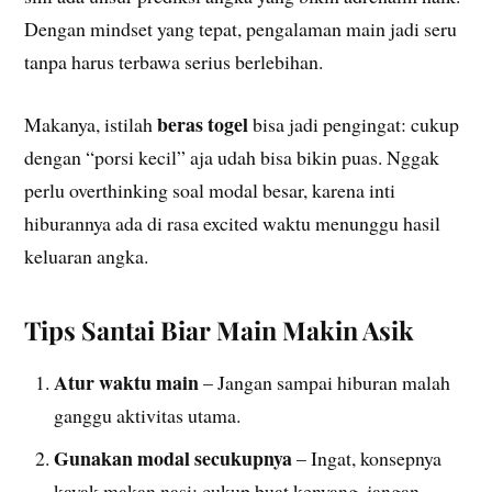
Dengan mindset yang tepat, pengalaman main jadi seru
tanpa harus terbawa serius berlebihan.
beras togel
Makanya, istilah
bisa jadi pengingat: cukup
dengan “porsi kecil” aja udah bisa bikin puas. Nggak
perlu overthinking soal modal besar, karena inti
hiburannya ada di rasa excited waktu menunggu hasil
keluaran angka.
Tips Santai Biar Main Makin Asik
Atur waktu main
– Jangan sampai hiburan malah
ganggu aktivitas utama.
Gunakan modal secukupnya
– Ingat, konsepnya
kayak makan nasi: cukup buat kenyang, jangan