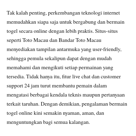
Tak kalah penting, perkembangan teknologi internet
memudahkan siapa saja untuk bergabung dan bermain
togel secara online dengan lebih praktis. Situs-situs
seperti Toto Macau dan Bandar Toto Macau
menyediakan tampilan antarmuka yang user-friendly,
sehingga pemula sekalipun dapat dengan mudah
memahami dan mengikuti setiap permainan yang
tersedia. Tidak hanya itu, fitur live chat dan customer
support 24 jam turut membantu pemain dalam
mengatasi berbagai kendala teknis maupun pertanyaan
terkait taruhan. Dengan demikian, pengalaman bermain
togel online kini semakin nyaman, aman, dan
menguntungkan bagi semua kalangan.