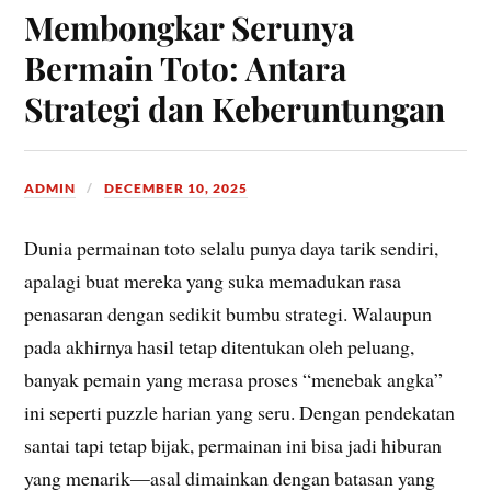
Membongkar Serunya
Bermain Toto: Antara
Strategi dan Keberuntungan
ADMIN
DECEMBER 10, 2025
Dunia permainan toto selalu punya daya tarik sendiri,
apalagi buat mereka yang suka memadukan rasa
penasaran dengan sedikit bumbu strategi. Walaupun
pada akhirnya hasil tetap ditentukan oleh peluang,
banyak pemain yang merasa proses “menebak angka”
ini seperti puzzle harian yang seru. Dengan pendekatan
santai tapi tetap bijak, permainan ini bisa jadi hiburan
yang menarik—asal dimainkan dengan batasan yang